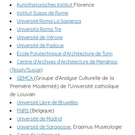
Florence
Kunsthistorisches Institut
i
Institut Suisse de Rome
p
a
Université Roma La Sapienza
l
Universita Roma Tre
Université de Vérone
Université de Padoue
École Polytechnique d’Architecture de Turin
Centre d’Archives d’Architecture de Mendrisio
(Tessin/Suisse)
(Groupe d’Analyse Culturelle de la
GEMCA
Première Modernité) de l'Université catholique
de Louvain
Université Libre de Bruxelles
(Belgique)
FNRS
Université de Madrid
, Erasmus Muséologie
Université de Saragosse