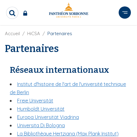
A
l
R
l
e
e
c
r
F
Accueil
HiCSA
Partenaires
h
i
e
a
l
Partenaires
r
u
d
c
c
'
h
o
A
e
Réseaux internationaux
r
n
r
i
t
a
Institut d'histoire de l'art de l'université technique
e
n
e
n
de Berlin
u
Freie Universität
p
Humboldt Universität
r
Europa Universität Viadrina
i
Universita Di Bologna
n
La Bibliothèque Hertziana (Max Plank Institut)
c