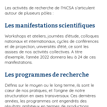
'
i
A
Les activités de recherche de l’HiCSA s’articulent
r
p
autour de plusieurs pôles :
i
a
a
l
n
Les manifestations scientifiques
e
Workshops et ateliers, journées d’étude, colloques
nationaux et internationaux, cycles de conférences
et de projection, universités d'été, ce sont les
assises de nos activités collectives. A titre
d’exemple, l’année 2022 donnera lieu à 24 de ces
manifestations.
Les programmes de recherche
Définis sur le moyen ou le long terme, ils sont le
cœur de nos pratiques, et l’origine de notre
structuration en axes transversaux. Ces dernières
années, les programmes ont engendrés des
résultats ambitieux en termes de productions