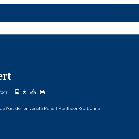
ert
Se rendre au centre Galerie Colbert en transports
Se rendre au centre Galerie Colbert à pied
Se rendre au centre Galerie Colbert à vélo
Se rendre au centre Galerie Colbert en voi
Paris
de l'art de l'université Paris 1 Panthéon-Sorbonne