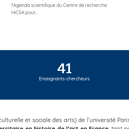
l'Agenda scientifique du Centre de recherche
HiCSA pour...
41
Enseignants-chercheurs
ulturelle et sociale des arts) de l’université P
rsitaire en histoire de l’art en France
, tant 